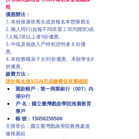
程
優惠辦法：
1. 本校推廣班舊生或曾報名本營隊舊生
2. 兩人同行(如報不同班需 2 班均開班)或
1人報2班以上者9折優惠。
3. 中低及低收入戶持有證明者 8 折優
惠。
4. 本校教職員子女85折優惠、本校學生8
折優惠。
繳費方法：
請於報名後3日內完成繳費並來電確認
匯款帳戶：第一商業銀行（007）內
湖分行
戶 名：國立臺灣戲曲學院推廣教育
專戶
帳 號：15050250500
主辦單位：國立臺灣戲曲學院教務處進
修推廣組