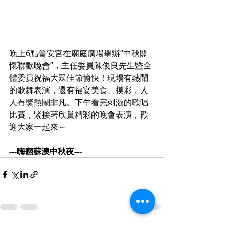
晚上6點晉安宮在廟庭廣場舉辦‘’中秋關
懷聯歡晚會‘’，主任委員陳俊良先生暨全
體委員祝福大眾佳節愉快！現場有熱鬧
的歌舞表演，還有福宴美食、摸彩，人
人有獎熱鬧非凡。下午看完刺激的歌唱
比賽，緊接著欣賞精彩的晚會表演，歡
迎大家一起來～
---嗨翻蘇澳中秋夜---