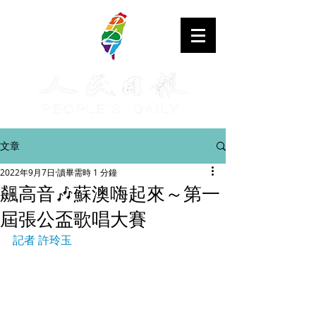
文章
2022年9月7日
讀畢需時 1 分鐘
飆高音🎶蘇澳嗨起來～第一
屆張公盃歌唱大賽
記者 許玲玉