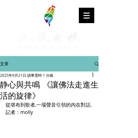
文章
2025年9月21日
讀畢需時 1 分鐘
静心與共鳴 《讓佛法走進生
活的旋律》
從堪布到歌者,一場聲音引領的內在對話.
記者：molly