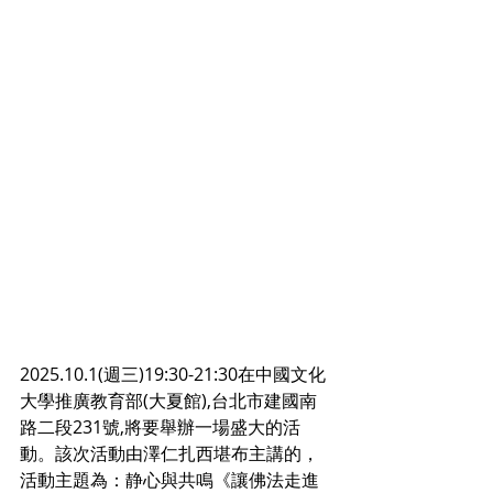
2025.10.1(週三)19:30-21:30在中國文化
大學推廣教育部(大夏館),台北市建國南
路二段231號,將要舉辦一場盛大的活
動。該次活動由澤仁扎西堪布主講的，
活動主題為：静心與共鳴《讓佛法走進