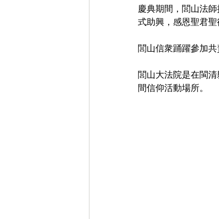
慶典期間，閭山法師
式助興，感恩聖君聖
閭山信衆踊躍參加共
閭山大法院是在閩清
間信仰活動場所。