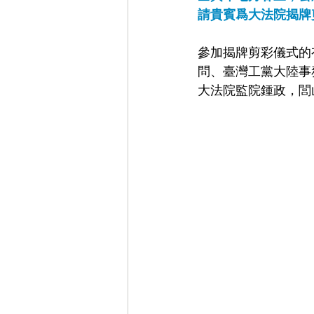
請貴賓爲大法院揭牌
參加揭牌剪彩儀式的
問、臺灣工黨大陸事
大法院監院鍾政，閭