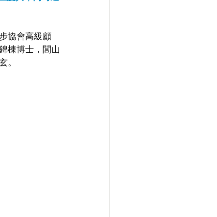
步協會高級顧
錦棟博士，閭山
玄。