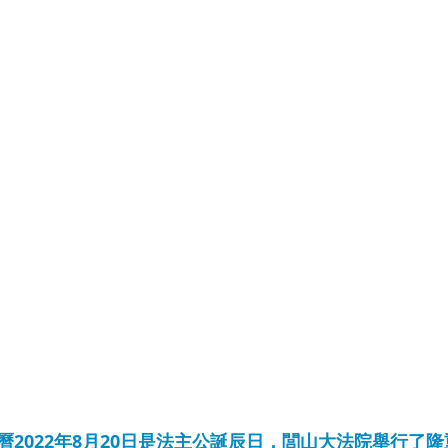
曆2022年8月20日是法主公誕辰日，閭山大法院舉行了