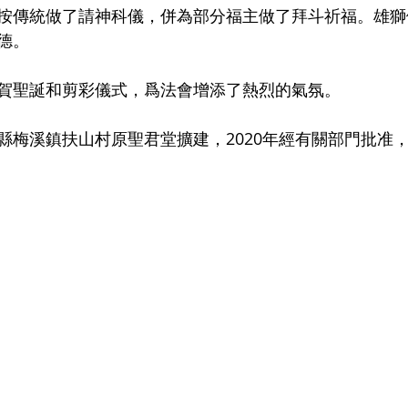
按傳統做了請神科儀，併為部分福主做了拜斗祈福。雄獅
德。
賀聖誕和剪彩儀式，爲法會增添了熱烈的氣氛。
縣梅溪鎮扶山村原聖君堂擴建，2020年經有關部門批准