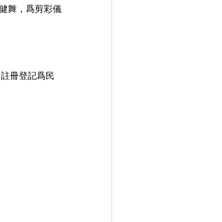
健舞，爲剪彩儀
，註冊登記爲民