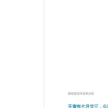
鍾政監院與道衆合影
壬寅年七月廿三，公