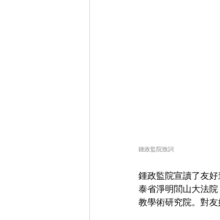
鍾政監院致詞
鍾政監院宣讀了友好
泰省淨明閭山大法院
教學術研究院。對友