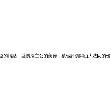
溢的講話，盛讚法主公的美德，積極評價閭山大法院的優