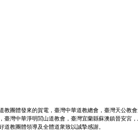
道教團體發來的賀電，臺灣中華道教總會，臺灣天公教會
，臺灣中華淨明閭山道教會，臺灣宜蘭縣蘇澳鎮晉安宮，
好道教團體領導及全體道衆致以誠摯感謝。