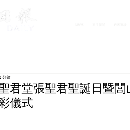
NEWS
過往新聞
逍遙道場
2 分鐘
聖君堂張聖君聖誕日暨閭
彩儀式