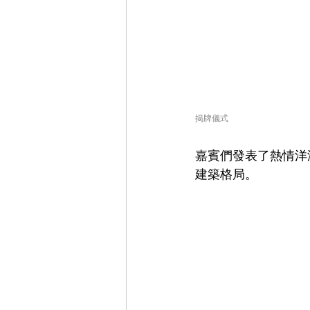
揭牌儀式
嘉賓們發表了熱情洋
建築格局。