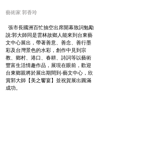
藝術家 郭香玲
  張市長國洲百忙抽空出席開幕致詞勉勵
說:郭大師同是雲林故鄉人能來到台東藝
文中心展出，帶著善意、善念、善行墨
彩及台灣景色的水彩，創作中見到宗
教、鄉村、港口、春耕、詩詞等以藝術
豐富生活情趣作品，展現在眼前，歡迎
台東鄉親將於展出期間到-藝文中心，欣
賞郭大師【美之饗宴】並祝賀展出圓滿
成功。