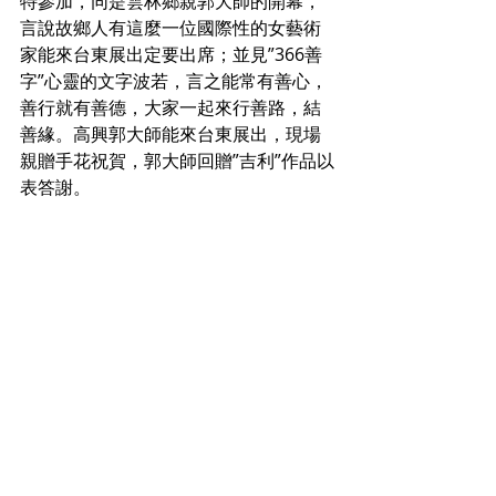
特參加，同是雲林鄉親郭大師的開幕，
言說故鄉人有這麼一位國際性的女藝術
家能來台東展出定要出席；並見”366善
字”心靈的文字波若，言之能常有善心，
善行就有善德，大家一起來行善路，結
善緣。高興郭大師能來台東展出，現場
親贈手花祝賀，郭大師回贈”吉利”作品以
表答謝。