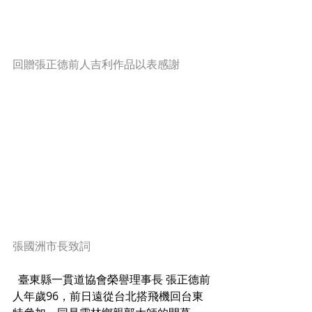
回贈張正德前人吉利作品以表感謝
張國洲市長致詞
  臺東縣一貫道協會榮譽理事長 張正德前
人年歲96，前日遠從台北搭飛機回台東