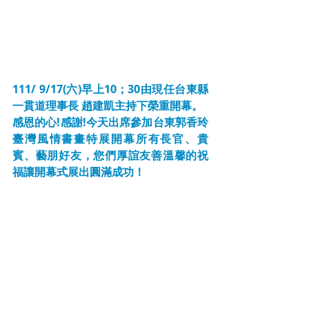
111/ 9/17(六)早上10；30由現任台東縣
一貫道理事長 趙建凱主持下榮重開幕。
感恩的心!感謝!今天出席參加台東郭香玲
臺灣風情書畫特展開幕所有長官、貴
賓、藝朋好友，您們厚誼友善溫馨的祝
福讓開幕式展出圓滿成功！