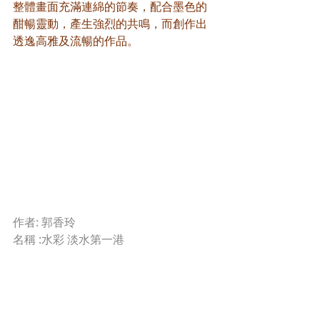
整體畫面充滿連綿的節奏，配合墨色的
酣暢靈動，產生強烈的共鳴，而創作出
透逸高雅及流暢的作品。
作者: 郭香玲
名稱 :水彩 淡水第一港