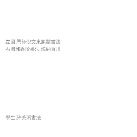
左圖:恩師倪文東篆體書法
右圖郭香玲書法 海納百川
學生 許美琍書法