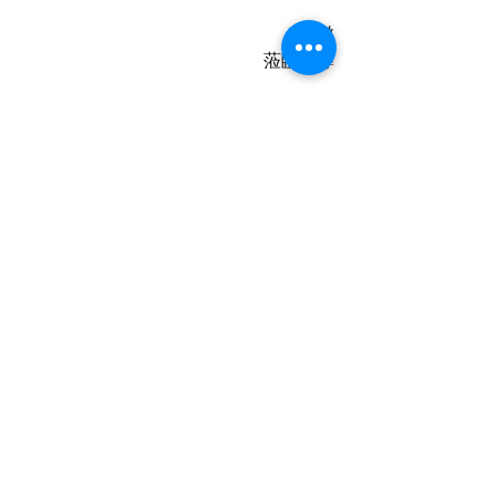
誠邀
蒞臨指導
      新北市政府
               文化局
               圖書館
           指導老師
              - 郭香玲
             暨展出者          共同敬邀
期望藉由這次師生聯展，彼此相互勉
勵、大家持續成長與精進，並預祝圓滿
成功。