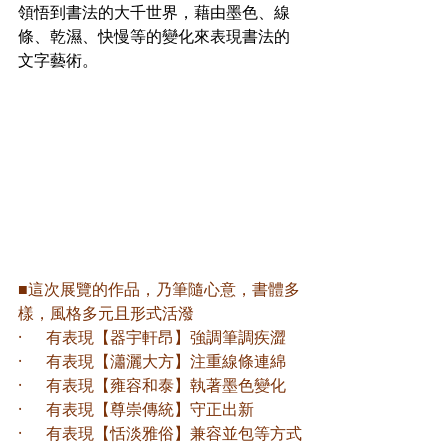
領悟到書法的大千世界，藉由墨色、線
條、乾濕、快慢等的變化來表現書法的
文字藝術。
■這次展覽的作品，乃筆隨心意，書體多
樣，風格多元且形式活潑 
·      有表現【器宇軒昂】強調筆調疾澀
·      有表現【瀟灑大方】注重線條連綿
·      有表現【雍容和泰】執著墨色變化
·      有表現【尊崇傳統】守正出新
·      有表現【恬淡雅俗】兼容並包等方式