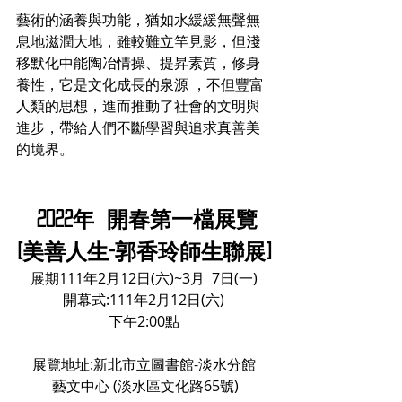
藝術的涵養與功能，猶如水緩緩無聲無
息地滋潤大地，雖較難立竿見影，但淺
移默化中能陶冶情操、提昇素質，修身
養性，它是文化成長的泉源 ，不但豐富
人類的思想，進而推動了社會的文明與
進步，帶給人們不斷學習與追求真善美
的境界。
 2022年  開春第一檔展覽
[美善人生-郭香玲師生聯展]
展期111年2月12日(六)~3月  7日(一)
開幕式:111年2月12日(六)
下午2:00點
展覽地址:新北市立圖書館-淡水分館
 藝文中心 (淡水區文化路65號)