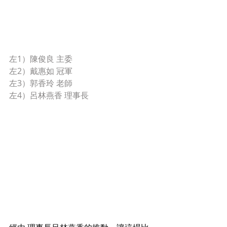
左1）陳俊良 主委
左2）戴惠如 冠軍
左3）郭香玲 老師
左4）呂林燕香 理事長