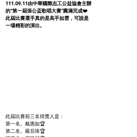
111.09.11由中華國際志工公益協會主辦
的‘’第一屆張公盃歌唱大賽‘’圓滿完成❤️
此屆比賽選手真的是高手如雲，可說是
一場精彩的演出。
此屆比賽前三名得獎人是：
第一名。戴惠如🏆
第二名。嚴后珠🏆