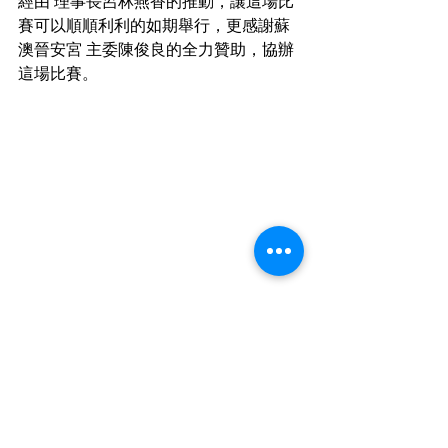
經由 理事長呂林燕香的推動，讓這場比
賽可以順順利利的如期舉行，更感謝蘇
澳晉安宮 主委陳俊良的全力贊助，協辦
這場比賽。
昨天辛苦的志工們，一早就出發到比賽
場地，全程協助比賽的工作，感恩大家
～
期待明年的‘’第二屆張公盃歌唱大賽‘’🏆