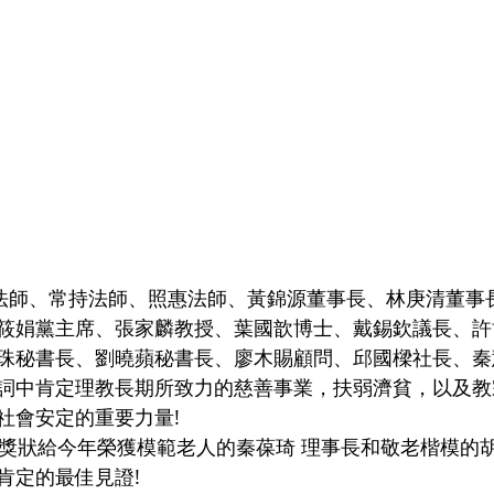
  
筱娟黨主席、張家麟教授、葉國歆博士、戴錫欽議長、許
珠秘書長、劉曉蘋秘書長、廖木賜顧問、邱國樑社長、秦
詞中肯定理教長期所致力的慈善事業，扶弱濟貧，以及教
社會安定的重要力量! 
定的最佳見證! 