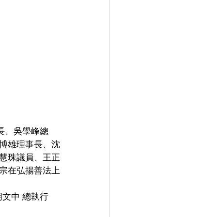
博雄理事長、沈
慧珠議員、王正
宗在弘揚善法上