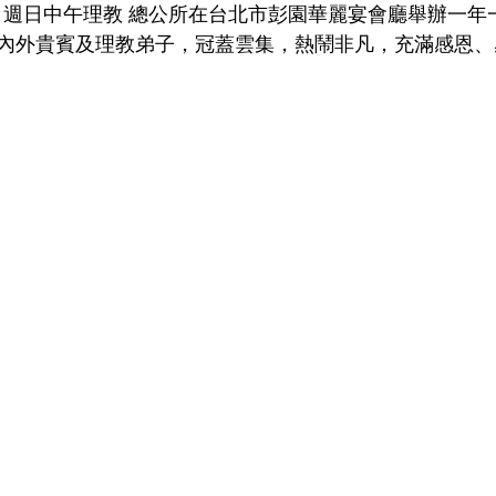
內外貴賓及理教弟子，冠蓋雲集，熱鬧非凡，充滿感恩、