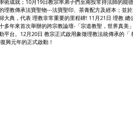
學術成就；10月19日教宗率弟子們至南投常持法師的能
理教傳承法寶聖物---法寶聖印、茶膏配方及經本；並於次
大典，代表 理教非常重要的里程碑! 11月21日 理教 總
十多年來首次舉辦的跨宗教論壇-「宗道教聖，世界真美
平台。12月20日 教宗正式啟用象徵理教法統傳承的「 
教復興元年的正式啟動！ 