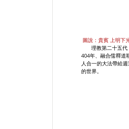
 圖說：貴賓 上明下
       理教第二十五代 教宗 上天下心提點大宗師在首先登場的法會中，勉勵弟子們，將創教已
404年、融合儒釋
人合一的大法帶給週
的世界。 