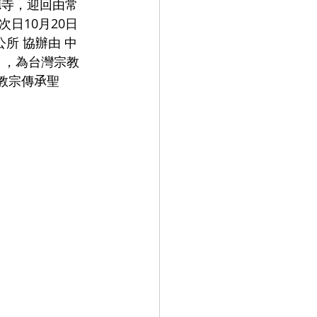
德寺，迎回由常
日10月20日
公所 協辦由 中
」，為台灣宗教
教宗傳𠄘聖