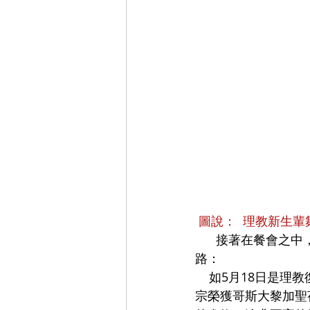
圖說：  理教新生
      接著在餐會之中，理教的總執行長 胡文中博士，細數在2024這一年中，理教所走過的
路： 
    如5月18日是理教復興宮建廟六十週年暨聖理文化國際生命教育學院開學典禮； 7月13日教
宗榮獲哥斯大黎加聖