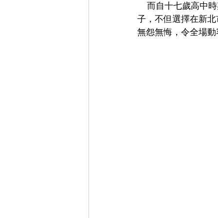
    而自十七歲高中時期就參與理教慈善活動的林文淞師兄，感性分享他三十多年來結婚、生
子，不但選擇在新北
無怨無悔，令全場動容