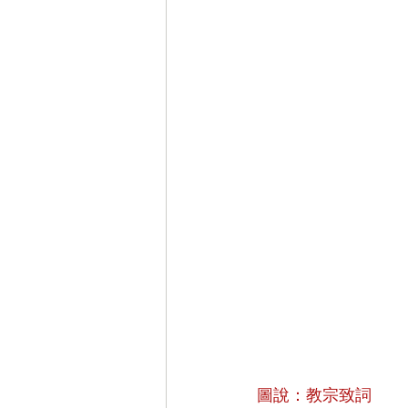
圖說：教宗致詞