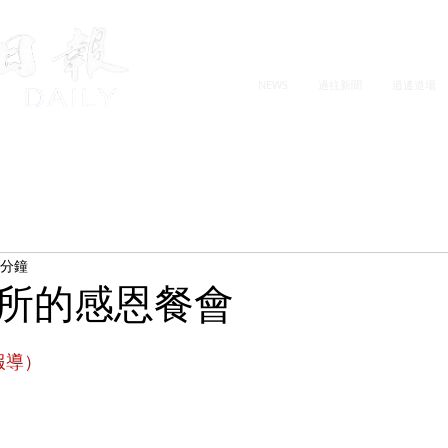
NEWS
過往新聞
逍遙道場
 分鐘
所的感恩餐會
報導）