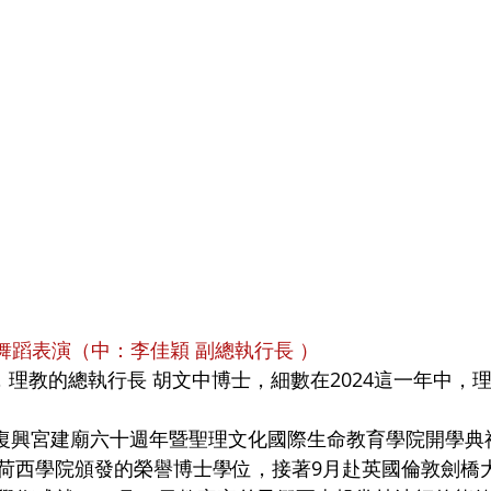
輩舞蹈表演（中：李佳穎 副總執行長 ）
荷西學院頒發的榮譽博士學位，接著9月赴英國倫敦劍橋