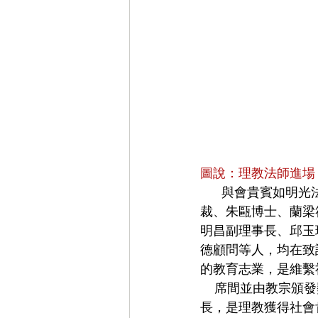
圖說：理教法師進場  
      與會貴賓如明光法師、常持法師、照惠法師、黃錦源董事長、林庚清董事長、吳學峰總
裁、朱甌博士、蘭梁
明昌副理事長、邱玉
德顧問等人，均在致
的教育志業，是維繫
    席間並由教宗頒發獎狀給今年榮獲模範老人的秦葆琦 理事長和敬老楷模的胡文中 總執行
長，是理教獲得社會肯