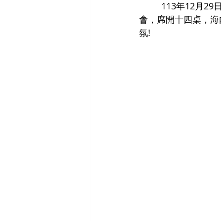
         113年12月29日週日中午理教 總公所在台北市彭園華麗宴會廳舉辦一年一度的感恩餐
會，席開十四桌，海
氛! 