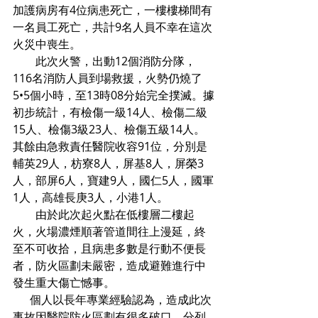
加護病房有4位病患死亡，一樓樓梯間有
一名員工死亡，共計9名人員不幸在這次
火災中喪生。
        此次火警，出動12個消防分隊，
116名消防人員到場救援，火勢仍燒了
5•5個小時，至13時08分始完全撲滅。據
初步統計，有檢傷一級14人、檢傷二級
15人、檢傷3級23人、檢傷五級14人。
其餘由急救責任醫院收容91位，分別是
輔英29人，枋寮8人，屏基8人，屏榮3
人，部屏6人，寶建9人，國仁5人，國軍
1人，高雄長庚3人，小港1人。
        由於此次起火點在低樓層二樓起
火，火場濃煙順著管道間往上漫延，終
至不可收拾，且病患多數是行動不便長
者，防火區劃未嚴密，造成避難進行中
發生重大傷亡憾事。
      個人以長年專業經驗認為，造成此次
事故因醫院防火區劃有很多破口，分列