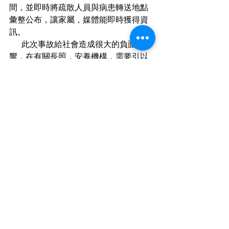
間，並即時將疏散人員與病患轉送地點
彙整公布，讓家屬，媒體能即時獲得資
訊。
      此次事故給社會造成很大的負面影
響，在有關長照，安養機構，需要引以
為戒，醫院火警近年來時有發生，主管
機關應重視並防患未然才是最好的解決
方案。
最新文章
查看全部