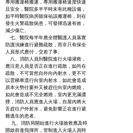
專用搬運椅搬運，專用搬運椅速度快速
且安全，醫院多半平時未有此種設備，
如平時醫院病房能保祐該搬運椅，則在
發生火警疏散病患，可發揮迅速有效，
減少傷亡。
    七、醫院每半年應全體醫護人員落實
防護演練進行避難疏散，而非只有保全
人員形式應付，交差了事。
    八、消防人員到醫院進行火場灌救，
應注意人員是否正在進行疏散，如尚在
疏散，不可冒然自外向內射水，更不可
以雲梯車逕行向室內射水，如此會造成
原本火勢往窗外又被趕往向室內燃燒，
如此會造成不完全燃燒，室內更充滿濃
煙，消防人員應進入火場，自屋內將火
舌趕往户外射水，避免影響正在進行避
難逃生的患者。
     九、消防局開始進行火場搶救應及時
開啟前進指揮所，管制進入火場人員時