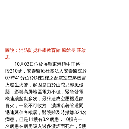
圖說：消防防災科學教育館 原館長 莊啟
忠
        10月03日位於屏縣東港鎮中正路一
段210號，安泰醫療社團法人安泰醫院於
07時41分位於D棟2樓之配電室空壓機冒
火發生火警，起因是由於山陀兒颱風侵
襲，影響高屏地區電力不穩，緊急發電
機連續起動多次，最終造成空壓機過熱
冒火，一發不可收拾，濃煙沿著管道間
迅速延伸各樓層，醫院雖及時撤離324名
病患，但是11樓有3名病患，10樓有一
名病患在病房吸入過多濃煙而死亡，5樓