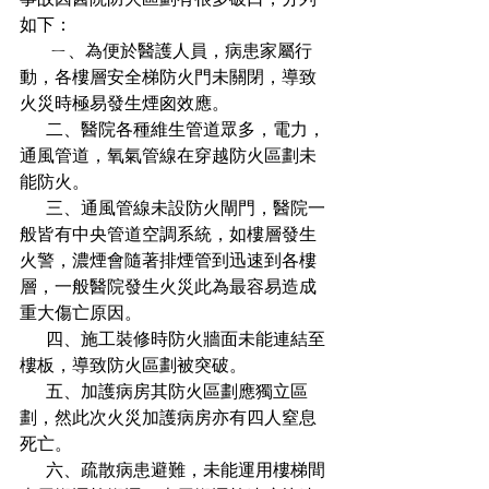
如下：
       ㄧ、為便於醫護人員，病患家屬行
動，各樓層安全梯防火門未關閉，導致
火災時極易發生煙囪效應。
      二、醫院各種維生管道眾多，電力，
通風管道，氧氣管線在穿越防火區劃未
能防火。
      三、通風管線未設防火閘門，醫院一
般皆有中央管道空調系統，如樓層發生
火警，濃煙會隨著排煙管到迅速到各樓
層，一般醫院發生火災此為最容易造成
重大傷亡原因。
      四、施工裝修時防火牆面未能連結至
樓板，導致防火區劃被突破。
      五、加護病房其防火區劃應獨立區
劃，然此次火災加護病房亦有四人窒息
死亡。
      六、疏散病患避難，未能運用樓梯間