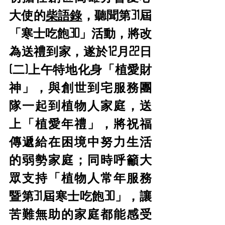
大使的
柴語錄
，聽聞第31屆
「寒士吃飽30」活動，將改
為送禮到家，遂於12月22日
(二)上午特地化身「植愛財
神」，與創世到宅服務團
隊一起到植物人家庭，送
上「植愛年禮」，將祝福
傳遞給在困境中努力生活
的弱勢家庭；同時呼籲大
眾支持「植物人常年服務
暨第31屆寒士吃飽30」，讓
苦難無助的家庭都能感受