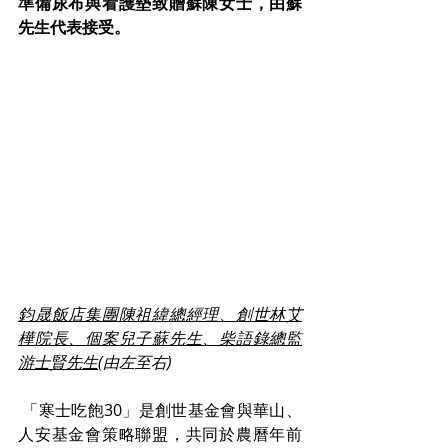
準備尿布與看護墊致贈蘇陳女士，由蘇
先生代表接受。
鈞晟飯店集團陳祖緯總經理、創世林艾
樺院長、個案兒子蘇先生、柴語錄總監
游士賢先生
(由左至右) 
 「寒士吃飽30」是創世基金會與華山、
人安基金會策略聯盟，共同於農曆年前