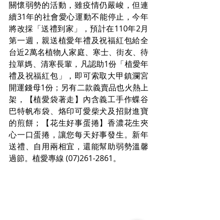
關懷弱勢的活動，雖疫情仍嚴峻，但連
續31年的社會愛心運動不能停止，今年
將改採「送禮到家」，預計在110年2月
第一週，親送植愛年禮及祝福紅包給全
台近2萬名植物人家庭、寒士、街友、待
拉單媽、清寒長輩，凡認助1份「植愛年
禮及祝福紅包」，即可索取大甲鎮瀾宮
開運錢母1份；另有二款義賣品也火熱上
架，【植愛袋著走】內含義工手作蝶谷
巴特帆布袋、烙印可愛柴犬及招財進寶
的煎餅；【花生好事蛋捲】香濃花生夾
心一口蛋捲，讓您每天好事發生。新年
送禮、自用兩相宜，還能幫助弱勢溫馨
過節。植愛專線 (07)261-2861。