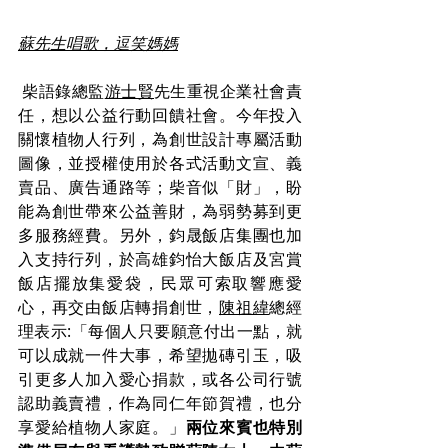
蘇先生唱歌，逗笑媽媽
 柴語錄總監
游士賢
先生重視企業社會責
任，想以公益行動回饋社會。今年投入
關懷植物人行列，為創世設計專屬活動
圖像，並授權使用於各式活動文宣、義
賣品、廣告通路等；柴音似「財」，盼
能為創世帶來公益善財，為弱勢募到更
多服務經費。另外，鈞晟飯店集團也加
入支持行列，於高雄鈞怡大飯店及宮賞
飯店擺放集愛袋，民眾可索取響應愛
心，再交由飯店轉捐創世，
陳祖緯
總經
理表示:「每個人只要願意付出一點，就
可以成就一件大事，希望拋磚引玉，吸
引更多人加入愛心捐款，或各公司行號
認助義賣禮，作為同仁年節賀禮，也分
享愛給植物人家庭。」
兩位來賓也特別