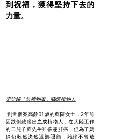
到祝福，獲得堅持下去的
力量。
柴語錄「送禮到家」關懷植物人
 創世個案高齡91歲的蘇陳女士，2年前
因跌倒致腦出血成植物人，在大陸工作
的二兒子蘇先生雖罹患肝癌，但為了媽
媽仍毅然決然返鄉照顧，始終不曾放