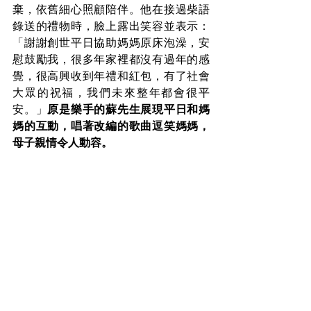
棄，依舊細心照顧陪伴。他在接過柴語
錄送的禮物時，臉上露出笑容並表示：
「謝謝創世平日協助媽媽原床泡澡，安
慰鼓勵我，很多年家裡都沒有過年的感
覺，很高興收到年禮和紅包，有了社會
大眾的祝福，我們未來整年都會很平
安。」
原是樂手的蘇先生展現平日和媽
媽的互動，唱著改編的歌曲逗笑媽媽，
母子親情令人動容。