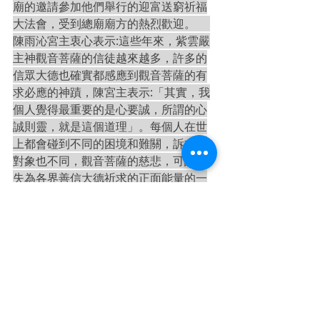
廟的邀請參加他們舉行的迎富送窮祈福
大法會，受到總廟廟方的熱烈歡迎。     
陳雨沁宮主衷心表示:這些年來，紫雲嚴
主神觀音菩薩的信徒越來越多，許多的
信眾大德也確實都感應到觀音菩薩的有
求必應的神蹟，陳宮主表示:「其實，我
個人覺得最重要的是心要誠，所謂的心
誠則靈，就是這個道理」。每個人在世
上都會碰到不同的困境和難關，訴求的
對象也不同，觀音菩薩的慈悲，可說不
失為各界善信大德祈求的正面能量的一
個方向。歡迎各位善信大德有空前來新
豐紫雲嚴觀音廟參香禮拜，感恩!