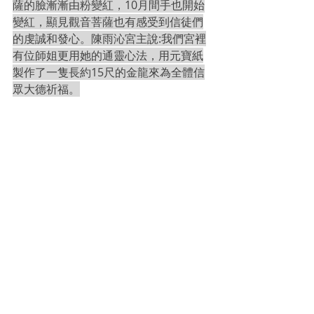
薩的臉漸漸由粉變紅，10月間手也開始
變紅，顯見觀音菩薩也有感受到信徒們
的虔誠和發心。陳雨沁宮主說:我們宮裡
有位師姐更用她的通靈心法，用元寶紙
製作了一隻長約15尺的金龍來為全體信
眾大德祈福。