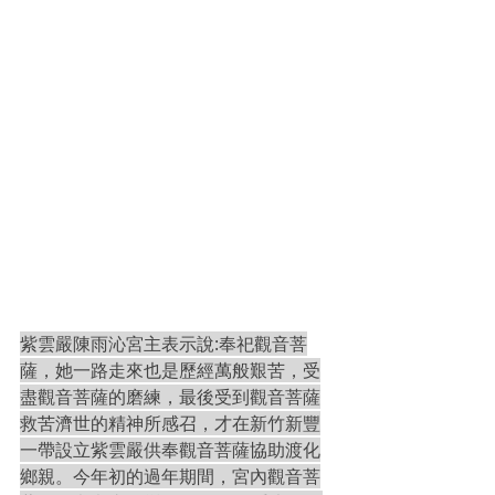
紫雲嚴陳雨沁宮主表示說:奉祀觀音菩
薩，她一路走來也是歷經萬般艱苦，受
盡觀音菩薩的磨練，最後受到觀音菩薩
救苦濟世的精神所感召，才在新竹新豐
一帶設立紫雲嚴供奉觀音菩薩協助渡化
鄉親。今年初的過年期間，宮內觀音菩