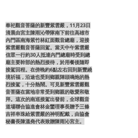
奉祀觀音菩薩的新豐紫雲嚴，11月23日
清晨由宮主陳雨沁帶隊南下前往高雄市
內門區南海紫竹林紅面觀音總廟，迎接
紫雲嚴觀音菩薩回駕。當天中午紫雲嚴
信眾一行約30人抵達內門總廟時受到總
廟主要幹部的熱烈接待，於用餐後隨即
接駕回程。在傍晚約6點左右回到新豐繞
境祈福，沿途也受到鄉親陣頭鳴炮的熱
烈接駕，十分熱鬧。可見新豐紫雲嚴觀
音菩薩在當地非常受到鄉親的敬愛和敬
拜。這次的南巡接駕出發前，全球觀音
道場聯合協進會林金鑾理事長贈予三條
吉祥串珠給紫雲嚴的神明配戴，由協會
秘書長陳溫堯代表致贈陳雨沁宮主。