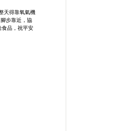
，整天得靠氧氣機
節腳步靠近，協
給食品，祝平安