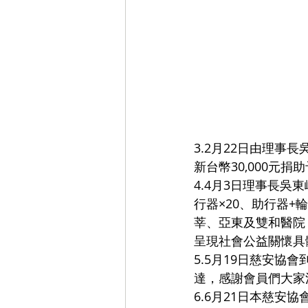
3.2月22日由理
新台幣30‚000元
4.4月3日理事長吳
行器×20、助行器+
莘、亞東及雙和醫院
呈現社會公益關懷具
5.5月19日慈安協
達，感謝會員們大家
6.6月21日本慈