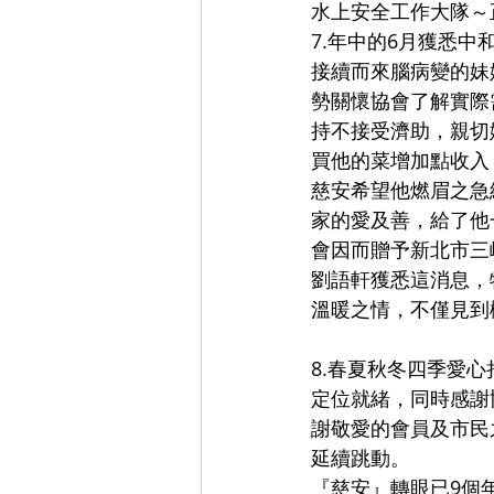
水上安全工作大隊～
7.年中的6月獲悉中
接續而來腦病變的妹
勢關懷協會了解實際
持不接受濟助，親切
買他的菜增加點收入
慈安希望他燃眉之急給
家的愛及善，給了他
會因而贈予新北市三
劉語軒獲悉這消息，
溫暖之情，不僅見到
8.春夏秋冬四季愛
定位就緒，同時感謝協
謝敬愛的會員及市民
延續跳動。
『慈安』轉眼已9個