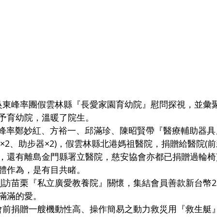
事長吳東峰率團假雲林縣『長愛家園育幼院』慰問探視，並彙
捐助予育幼院，溫暖了院生。
東峰率鄭妙紅、方裕一、邱滿珍、陳昭賢帶『醫療輔助器具』
輪×2、助步器×2)，假雲林縣北港媽祖醫院，捐贈給醫院(
，還有離島金門縣署立醫院，慈安協會亦都已捐贈過輪椅
體作為，是有目共睹。
會到訪苗栗『私立廣愛教養院』關懷，集結會員善款新台幣23
滿滿的愛。
安協會前捐贈一艘機動性高、操作簡易之動力救災用『救生艇