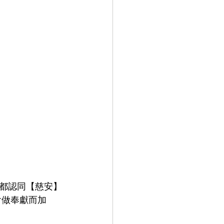
都認同【慈安】
會做奉獻而加