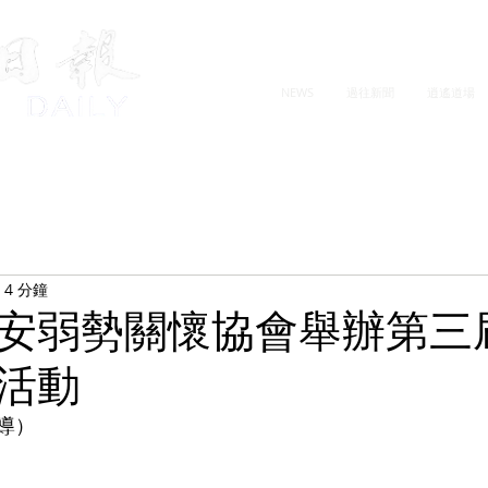
NEWS
過往新聞
逍遙道場
4 分鐘
安弱勢關懷協會舉辦第三
活動
導）