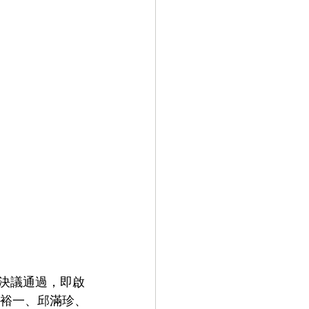
事決議通過，即啟
方裕一、邱滿珍、