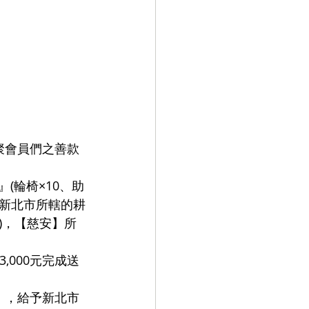
聚會員們之善款
(輪椅×10、助
前新北市所轄的耕
)，【慈安】所
‚000元完成送
』，給予新北市