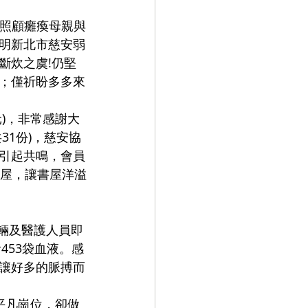
，照顧癱瘓母親與
明新北市慈安弱
斷炊之虞!仍堅
；僅祈盼多多來
元)，非常感謝大
1份)，慈安協
引起共鳴，會員
書屋，讓書屋洋溢
輛及醫護人員即
453袋血液。感
讓好多的脈搏而
平凡崗位，卻做