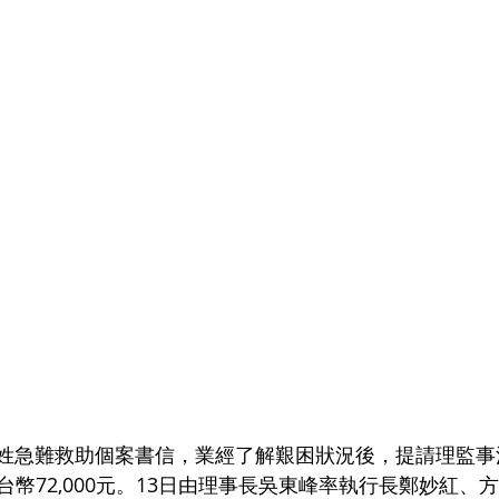
市吳姓急難救助個案書信，業經了解艱困狀況後，提請理監
幣72‚000元。13日由理事長吳東峰率執行長鄭妙紅、