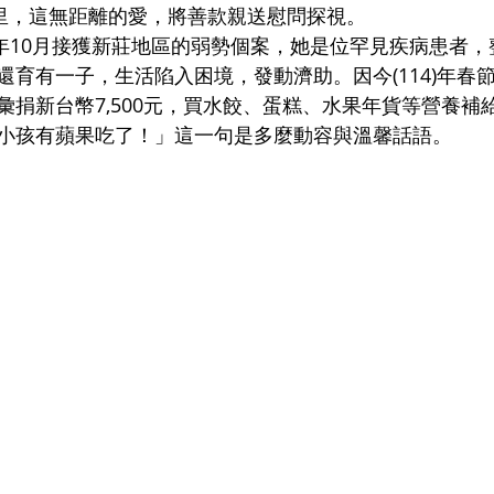
公里，這無距離的愛，將善款親送慰問探視。
113)年10月接獲新莊地區的弱勢個案，她是位罕見疾病患者
還育有一子，生活陷入困境，發動濟助。因今(114)年春
彙捐新台幣7‚500元，買水餃、蛋糕、水果年貨等營養補
小孩有蘋果吃了！」這一句是多麼動容與溫馨話語。