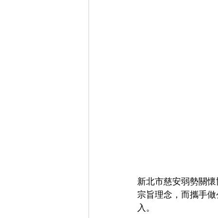
新北市慈安弱勢關懷
宗旨理念，而攜手做
入。