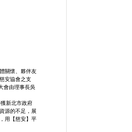
體關懷、夥伴友
慈安協會之支
，大會由理事長吳
榮獲新北市政府
資源的不足，展
，用【慈安】平