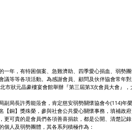
的一年，有特困個案、急難濟助、四季愛心捐血、弱勢團
會議等等各項活動。為感謝會員、顧問及伙伴協會常年對
假新北市狀元晶豪樓宴會館舉辦『第三屆第3次會員大會』
局副局長許秀能蒞會，肯定慈安弱勢關懷協會今(114)年
名【銅】獎殊榮，參與社會公共愛心關懷事務，填補政府
，更可貴的是會員們各項善喜捐款，都是公開、清楚記錄
的個人及弱勢團體，其各系列積極作為：