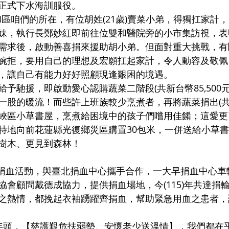
正式下水海訓服役。
和區咱們的所在，有位胡姓(21歲)賣菜小弟，得獨扛家計
妹，執行長鄭妙紅即前往位雙和醫院旁的小市集訪視，表
需求後，啟動善喜捐來援助胡小弟。但面對重大挑戰，有
婉拒，要用自己的理想及宏願扛起家計，令人動容及敬佩
，讓自己有能力好好照顧現逢艱困的境遇。
予馳援，即啟動愛心認購蔬菜二階段(共新台幣85‚500
一股的暖流！而些許上班族較少烹煮者，再將蔬菜捐出(共3
峽區小草書屋，烹煮給困境中的孩子們嚐用佳餚；這愛更
特地向前花蓮縣光復鄉災區購置30包米，一併送給小草
樹木、更見到森林！
心捐血活動，與臺北捐血中心攜手合作，一大早捐血中心車
會顧問戴德成協力，提供捐血場地，今(115)年共達捐輸
之熱情，都挽起衣袖踴躍齊捐血，幫助緊急用血之患者，
年頭，【慈護艱危扶弱勢、安懷老少送溫情】，我們都在