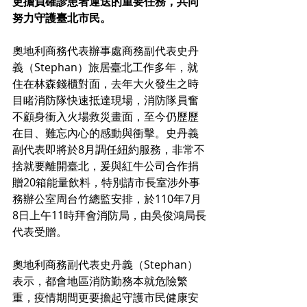
更擔負確診患者運送的重要任務，共同
努力守護臺北市民。
奧地利商務代表辦事處商務副代表史丹
義（Stephan）旅居臺北工作多年，就
住在林森錢櫃對面，去年大火發生之時
目睹消防隊快速抵達現場，消防隊員奮
不顧身衝入火場救災畫面，至今仍歷歷
在目、難忘內心的感動與衝擊。史丹義
副代表即將於8月調任紐約服務，非常不
捨就要離開臺北，爰與紅牛公司合作捐
贈20箱能量飲料，特別請市長室涉外事
務辦公室周台竹總監安排，於110年7月
8日上午11時拜會消防局，由吳俊鴻局長
代表受贈。
奧地利商務副代表史丹義（Stephan）
表示，都會地區消防勤務本就危險繁
重，疫情期間更要擔起守護市民健康安