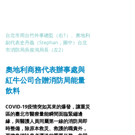
台北市周台竹外事總監（右1）、奧地利
副代表史丹義（Stephan，圖中）台北
市消防局吳俊鴻局長（左2）
奧地利商務代表辦事處與
紅牛公司合贈消防局能量
飲料
COVID-19疫情突如其來的爆發，讓重災
區的臺北市醫療量能瞬間面臨緊繃邊
緣，與醫護人員同屬第一線的消防局即
時整備，除原本救災、救護的職責外，