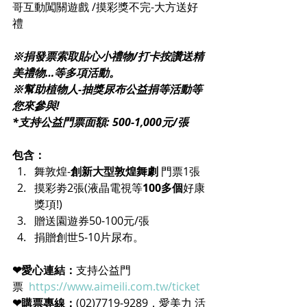
哥互動闖關遊戲 /摸彩獎不完-大方送好
禮
※捐發票索取貼心小禮物/打卡按讚送精
美禮物…等多項活動。
※幫助植物人-抽獎尿布公益捐等活動等
您來參與!
*支持公益門票面額: 500-1,000元/張
包含：
舞敦煌-
創新大型敦煌舞劇
 門票1張
摸彩劵2張(液晶電視等
100多個
好康
獎項!)
贈送園遊券50-100元/張
捐贈創世5-10片尿布。
❤愛心連結：
支持公益門
票  
https://www.aimeili.com.tw/ticket
❤購票專線：
(02)7719-9289，愛美力 活