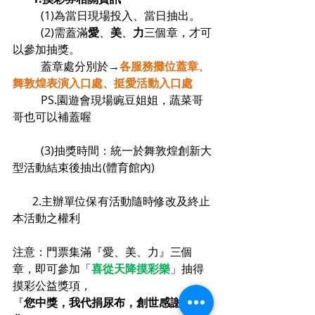
          (1)為當日現場投入、當日抽出。
          (2)需蓋滿
愛
、
美
、
力
三個章，才可
以參加抽獎。
          蓋章處分別於→
各服務攤位蓋章、
舞敦煌表演入口處、挺愛活動入口處
          PS.園遊會現場豌豆姐姐，蔬菜哥
哥也可以補蓋喔
          (3)抽獎時間：統一於舞敦煌創新大
型活動結束後抽出(體育館內)
       2.主辦單位保有活動隨時修改及終止
本活動之權利
注意：門票集滿『愛、美、力』三個
章，即可參加「
喜從天降摸彩樂
」抽得
摸彩公益獎項，
『
您中獎，我代捐尿布，創世感謝