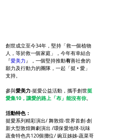
創世成立至今34年，堅持「救一個植物
人，等於救一個家庭」，今年有幸結合
『
愛美力
』，一個堅持推動
有
善社會的
願力及行動力的團隊，一起「挺 • 愛」
支持。
參與
愛美力
-挺愛公益活動，攜手創世
挺
愛集10，讓愛的路上「布」能沒有你
。
活動特色：
挺愛系列精彩演出/ 舞敦煌-世界首創-創
新大型敦煌舞劇演出 /環保愛地球-玩味
蔬食特色共120個攤位/ 豌豆姊姊-蔬菜哥