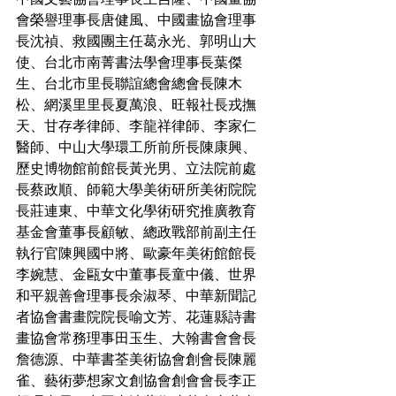
會榮譽理事長唐健風、中國畫協會理事
長沈禎、救國團主任葛永光、郭明山大
使、台北市南菁書法學會理事長葉傑
生、台北市里長聯誼總會總會長陳木
松、網溪里里長夏萬浪、旺報社長戎撫
天、甘存孝律師、李龍祥律師、李家仁
醫師、中山大學環工所前所長陳康興、
歷史博物館前館長黃光男、立法院前處
長蔡政順、師範大學美術研所美術院院
長莊連東、中華文化學術研究推廣教育
基金會董事長顧敏、總政戰部前副主任
執行官陳興國中將、歐豪年美術館館長
李婉慧、金甌女中董事長童中儀、世界
和平親善會理事長余淑琴、中華新聞記
者協會書畫院院長喻文芳、花蓮縣詩書
畫協會常務理事田玉生、大翰書會會長
詹德源、中華書荃美術協會創會長陳麗
雀、藝術夢想家文創協會創會會長李正