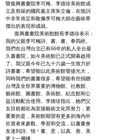
暨復興書畫院李可梅、李德珍美術館成
立及剪綵的國民黨主席朱立倫，在致詞
中非常肯定和敬佩李可梅大師在藝術界
傑出的表現和成就。
       復興書畫院美術館館長李德珍表示：
我的父親李可梅詩、書、畫、拳四絶。
我們在台灣台北已有66年的私人全台最
久書畫院，如今美術館已正式開幕啟用
了。我父親今年已九十六歲一生致力於
詩書畫，希望能以此美術館發揚光大，
同時我們的書畫很多，希望能有些捐贈
台灣及全世界重要的博物館、社教館、
藝術館、圖書館、美術館、紀念館和公
益活動配合使用。李德珍指出，她們父
女目前都在為宣揚藝術文化而努力，更
重要的是，美術館期望有更多的海內外
欣賞者來參觀、學習和交流，以書畫會
友達到詩、情丶畫、意，以真、善、美
更上一層樓。