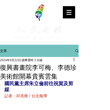
文章
2024年9月22日
讀畢需時 3 分鐘
復興書畫院李可梅、李德珍
美術館開幕貴賓雲集
國民黨主席朱立倫前往祝賀及剪
綵
記者：邱兆衡 / 台北報導