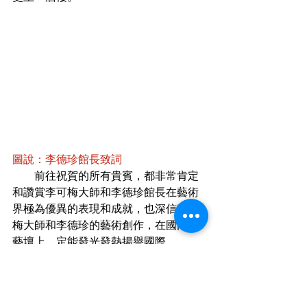
圖說：李德珍館長致詞
        前往祝賀的所有貴賓，都非常肯定
和讚賞李可梅大師和李德珍館長在藝術
界極為優異的表現和成就，也深信李可
梅大師和李德珍的藝術創作，在國內外
藝壇上，定能發光發熱揚譽國際。
        此外，值得一提的是，李可梅也是
湖北省荊門市美術家協會歷年來頒發第
一位終身藝術成就獎的名畫家。李可梅
大師、李德珍父女「成就非凡的榮