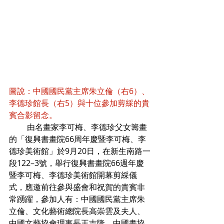
圖說：中國國民黨主席朱立倫（右6）、
李德珍館長（右5）與十位參加剪綵的貴
賓合影留念。
         由名畫家李可梅、李德珍父女籌畫
的「復興書畫院66周年慶暨李可梅、李
德珍美術館」於9月20日，在新生南路一
段122–3號，舉行復興書畫院66週年慶
暨李可梅、李德珍美術館開幕剪綵儀
式，應邀前往參與盛會和祝賀的貴賓非
常踴躍，參加人有：中國國民黨主席朱
立倫、文化藝術總院長高崇雲及夫人、
中國文藝協會理事長王吉隆、中國畫協