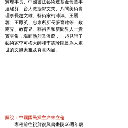
輝理事長、中國書法藝術連基金會董事
連瑞芬、台大教授郭文夫、八閩美術會
理事長趙文雄、藝術家柯沛鴻、王麗
蓉、王鳯英、忠東所所長張育銘等，政
商界、教育界、藝術界和新聞界人士貴
賓雲集，場面熱烈又溫馨，一起見證了
藝術家李可梅大師和李德珍院長為人處
世的文風素雅及真實內涵。
圖說：中國國民黨主席朱立倫
        專程前往祝賀復興書畫院66週年慶