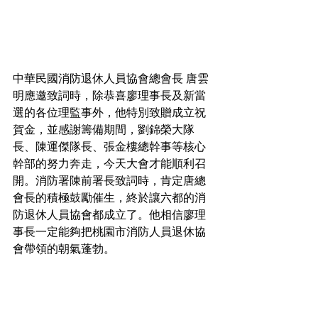
中華民國消防退休人員協會總會長 唐雲
明應邀致詞時，除恭喜廖理事長及新當
選的各位理監事外，他特別致贈成立祝
賀金，並感謝籌備期間，劉錦榮大隊
長、陳運傑隊長、張金樓總幹事等核心
幹部的努力奔走，今天大會才能順利召
開。消防署陳前署長致詞時，肯定唐總
會長的積極鼓勵催生，終於讓六都的消
防退休人員協會都成立了。他相信廖理
事長一定能夠把桃園市消防人員退休協
會帶領的朝氣蓬勃。