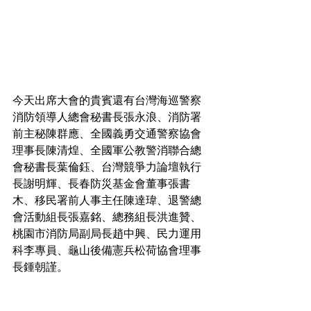
今天出席大會的貴賓還有台灣海巡警察
消防領導人總會秘書長張永浪、消防署
前主秘陳群應、全國義勇交通警察協會
理事長陳清煌、全國軍公教警消聯合總
會秘書長葉倫鈺、台灣競爭力論壇執行
長謝明輝、長春防災基金會董事張書
木、移民署前人事主任陳達瑋、退警總
會活動組長張嘉銘、總務組長洪進贊、
桃園市消防局副局長趙中興、民力運用
科李專員、龜山後備憲兵松荷協會理事
長鍾朝謹。