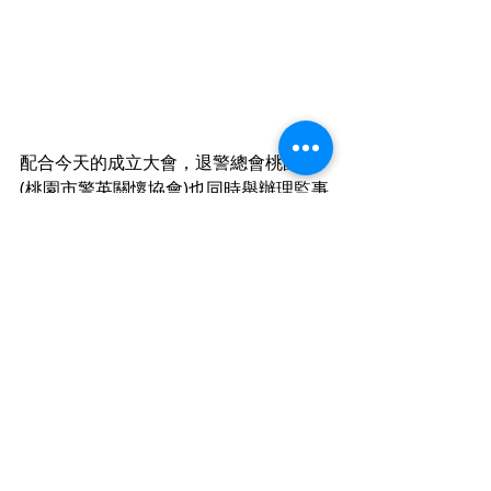
配合今天的成立大會，退警總會桃園組 
(桃園市警英關懷協會)也同時舉辦理監事
會暨端節聯誼餐會，由退消弟兄姊妹組
成的「雲彩薩克斯風樂團」更在現場演
奏助興。席開十桌，警消一家，其樂融
融。