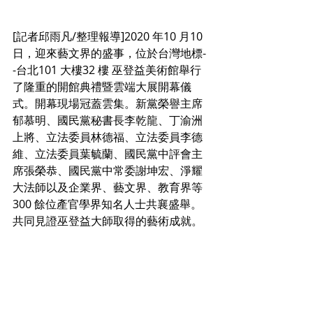
[記者邱雨凡/整理報導]2020 年10 月10 
日，迎來藝文界的盛事，位於台灣地標- 
-台北101 大樓32 樓 巫登益美術館舉行
了隆重的開館典禮暨雲端大展開幕儀
式。開幕現場冠蓋雲集。新黨榮譽主席
郁慕明、國民黨秘書長李乾龍、丁渝洲
上將、立法委員林德福、立法委員李德
維、立法委員葉毓蘭、國民黨中評會主
席張榮恭、國民黨中常委謝坤宏、淨耀
大法師以及企業界、藝文界、教育界等
300 餘位產官學界知名人士共襄盛舉。
共同見證巫登益大師取得的藝術成就。