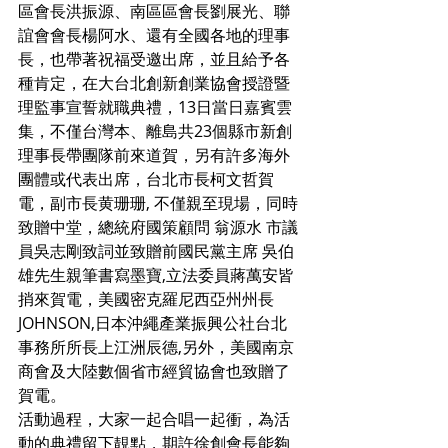
區會長洪振源、南區區會長劉展光、聯
誼會會長楊阿水、還有全國各地的理事
長，也帶著祝福受邀出席，並且給予各
種肯定，在大台北創新創業協會授證暨
理監事宣誓就職典禮，13日當日嘉賓雲
集，不僅台灣本、離島共23個縣市新創
理事長帶團隊前來道賀，另有許多海外
團體或代表出席，台北市長柯文哲賀
電，副市長黄珊珊, 不僅親至現場，同時
致贈中堂，總統府國策顧問 翁源水 市議
員吳志剛致詞並致贈前國民黨主席 吳伯
雄先生親筆書寫墨寶,立法委員蔣萬安皆
捎來賀電，美國密克羅尼西亞州州長 
JOHNSON,日本沖繩產業振興公社台北
事務所所長上江洲辰德,另外，美國南京
商會及大陸數個省市經貿協會也致贈了
賀電。
活動過程，大家一起合唱一起衝，為活
動的典禮留下靚點，期許徐創會長能夠