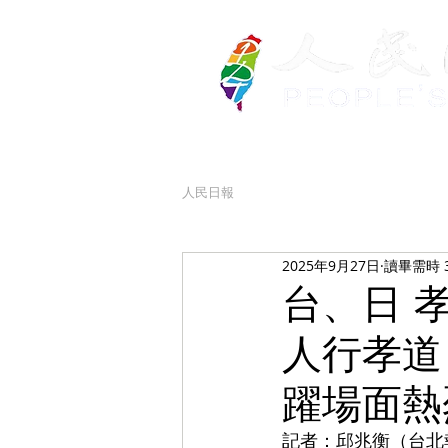
人民日報
2025年9月27日
讀畢需時 
台、日 
人行孝道
躍場面熱
記者：邱兆衡（台北