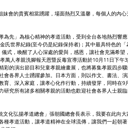
孝為先」為核心精神的孝道活動，受到全台各地熱烈響應
榮獲金氏世界紀錄(至今仍是紀錄保持者)；其中最具特色的
腳」儀式，喚醒了人心深處的愛與，感恩，讓社會充滿希望
的孝萬人孝親洗腳報天恩暨反毒宣導活動於10月11日下午
精彩的演出節目和兒童孝親繪畫展，也將募集孝親四步驟
社會各界人士踴躍參加。日本方面，則以作文、書法、演
教育、深入家庭，讓孝心化作行動，持續發芽，同時在9月2
究所有諸多相關孝親的活動也歡迎社會各界人士親臨會場。     
各種孝道活動，讓孝道精神在全球流傳，讓我們一起朝著