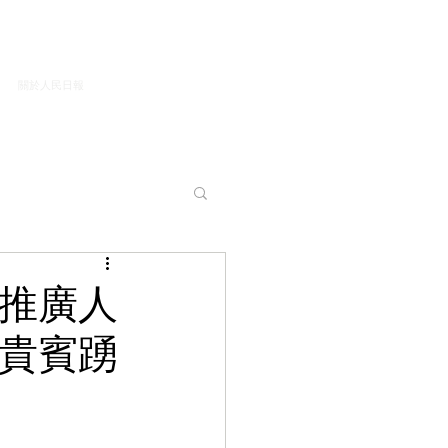
關於人民日報
暨推廣人
會貴賓踴