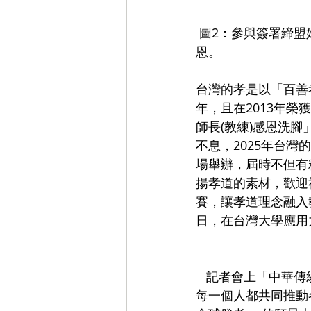
 圖2：參與簽署締盟姐妹會的貴賓相當踴躍，場面熱烈又溫馨，每個人的內心充滿著喜悅與感
恩。
台灣的孝是以「百善
年，且在2013年
師長(教練)感恩洗
不息，2025年台灣
場舉辦，屆時不但有
揚孝道的素材，歡迎
賽，讓孝道理念融入
日，在台灣大學應用力研
   記者會上「中華傳統文化弘揚孝道總會」張朝國總會長表示，我要在此向大家預約:未來我們
每一個人都共同推動