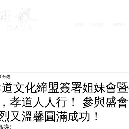
NEWS
過往新聞
逍遙道場
3 分鐘
孝道文化締盟簽署姐妹會
，孝道人人行！ 參與盛
烈又溫馨圓滿成功！
報導）