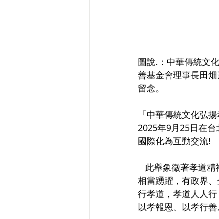
圖說.：中華傳統文
善基金會理事長田畑
留念。
「中華傳統文化弘揚
2025年9月25
國際化為互動交流!
   此舉象徵著孝道精神跨越國界，從亞洲走向世界。在締盟簽署儀式上，應邀參與盛會的貴賓
相當踴躍，有政界、
行孝道，孝道人人行
以孝報恩、以孝行善