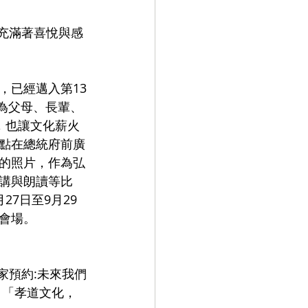
，已經邁入第13
「為父母、長輩、
，也讓文化薪火
3點在總統府前廣
的照片，作為弘
講與朗讀等比
7日至9月29
         
 「孝道文化，