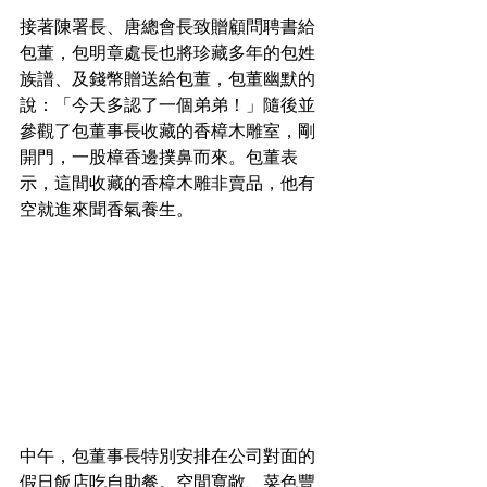
接著陳署長、唐總會長致贈顧問聘書給
包董，包明章處長也將珍藏多年的包姓
族譜、及錢幣贈送給包董，包董幽默的
說：「今天多認了一個弟弟！」隨後並
參觀了包董事長收藏的香樟木雕室，剛
開門，一股樟香邊撲鼻而來。包董表
示，這間收藏的香樟木雕非賣品，他有
空就進來聞香氣養生。
中午，包董事長特別安排在公司對面的
假日飯店吃自助餐。空間寬敞、菜色豐