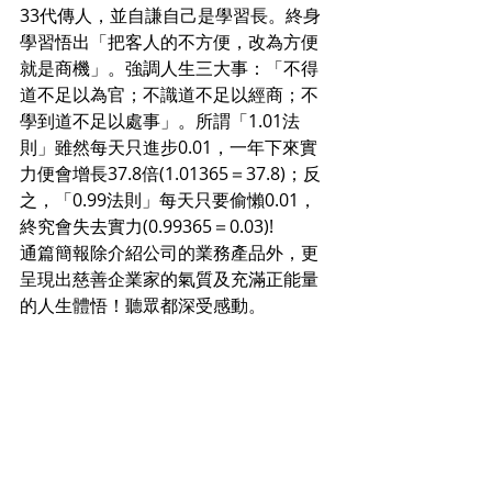
33代傳人，並自謙自己是學習長。終身
學習悟出「把客人的不方便，改為方便
就是商機」。強調人生三大事：「不得
道不足以為官；不識道不足以經商；不
學到道不足以處事」。所謂「1.01法
則」雖然每天只進步0.01，一年下來實
力便會增長37.8倍(1.01365＝37.8)；反
之，「0.99法則」每天只要偷懶0.01，
終究會失去實力(0.99365＝0.03)! 
通篇簡報除介紹公司的業務產品外，更
呈現出慈善企業家的氣質及充滿正能量
的人生體悟！聽眾都深受感動。