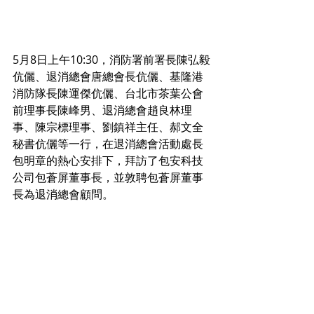
5月8日上午10:30，消防署前署長陳弘毅
伉儷、退消總會唐總會長伉儷、基隆港
消防隊長陳運傑伉儷、台北市茶葉公會
前理事長陳峰男、退消總會趙良林理
事、陳宗標理事、劉鎮祥主任、郝文全
秘書伉儷等一行，在退消總會活動處長
包明章的熱心安排下，拜訪了包安科技
公司包蒼屏董事長，並敦聘包蒼屏董事
長為退消總會顧問。