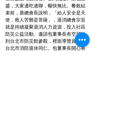
盛，大家邊吃邊聊，暢快無比。餐敘結
束前，唐總會長說明，「給人安全是天
使，救人苦難是菩薩」，退消總會宗旨
就是持續凝聚退消人力資源，投入社區
防災公益活動。邀請包董事長有空可以
到台北市防災館參觀，裡面導覽員多是
台北市消防退休同仁。包董事長開心表
示，佩服退消人員的奉獻精神，改天一
定要帶家人，特別是孫子們去體驗。