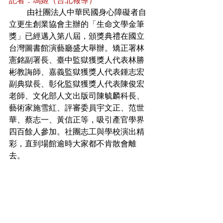
記者：瑪姬（台北報導）
         由社團法人中華民國身心障礙者自
立更生創業協會主辦的「生命文學金筆
獎」已經邁入第八屆，頒獎典禮在國立
台灣圖書館演藝廳盛大舉辦。矯正署林
憲銘副署長、臺中監獄獲獎人代表林勝
彬教誨師、嘉義監獄獲獎人代表鍾志宏
副典獄長、彰化監獄獲獎人代表陳俊宏
老師、文化部人文出版司陳毓麟科長、
藝術家施雪紅、評審委員宇文正、范世
華、蔡志一、黃信正等，吸引產官學界
四百餘人參加。社團志工與學校演出精
彩，直到場館逾時大家都不肯散會離
去。