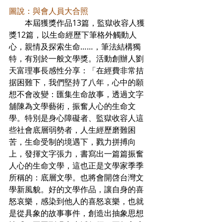
圖說：與會人員大合照
本屆獲獎作品13篇，監獄收容人獲
獎12篇，以生命經歷下筆格外觸動人
心，親情及探索生命……，筆法結構獨
特，有別於一般文學獎。活動創辦人劉
天富理事長感性分享：「在經費非常拮
据困難下，我們堅持了八年，心中的願
想不會改變：匯集生命故事，透過文字
舖陳為文學藝術，振奮人心的生命文
學。特別是身心障礙者、監獄收容人這
些社會底層弱勢者，人生經歷磨難困
苦，生命受制的境遇下，戮力拼搏向
上，發揮文字張力，書寫出一篇篇振奮
人心的生命文學，這也正是文學家季季
所稱的：底層文學。也將會開啓台灣文
學新風貌。好的文學作品，讓自身的喜
怒哀樂，感染到他人的喜怒哀樂，也就
是從具象的故事事件，創造出抽象思想