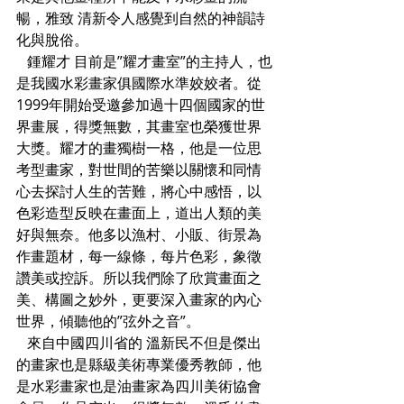
暢，雅致 清新令人感覺到自然的神韻詩
化與脫俗。
   鍾耀才 目前是”耀才畫室”的主持人，也
是我國水彩畫家俱國際水準姣姣者。從
1999年開始受邀參加過十四個國家的世
界畫展，得獎無數，其畫室也榮獲世界
大獎。耀才的畫獨樹一格，他是一位思
考型畫家，對世間的苦樂以關懷和同情
心去探討人生的苦難，將心中感悟，以
色彩造型反映在畫面上，道出人類的美
好與無奈。他多以漁村、小販、街景為
作畫題材，每一線條，每片色彩，象徵
讚美或控訴。所以我們除了欣賞畫面之
美、構圖之妙外，更要深入畫家的內心
世界，傾聽他的”弦外之音”。      
   來自中國四川省的 溫新民不但是傑出
的畫家也是縣級美術專業優秀教師，他
是水彩畫家也是油畫家為四川美術協會