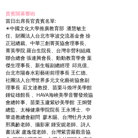
貴賓開幕響砲
當日出席長官貴賓名單:
✴️中國文化大學推廣教育部  潘慧敏主
任、財團法人台北市寧波交流基金會 徐
正冠總裁、中華三創菁英協會理事長、
菁英學院 羅台生院長、台灣非營利組織
聯合總會 張連興會長、動動教育學會 葉
傑生理事長、新生報副總經理  邱兆億、
台北市陽春水彩藝術前理事長 王仁德、
社團法人台灣世界多元文化藝術協會副
理事長  莊文達教授、苗栗斗煥坪美學館 
鍾锭雄館長 、HAVA海峽美學音響發燒協
會總幹事、苗栗玉廬紫砂美學館  王烱聲
總監、太極健康學院院長 王永博士、中
華道教總會顧問  廖木賜、台灣牡丹大師 
邢萬齡老師、攝影家 鍾安妮老師、詩人
書法家 盧逸儒老師、台灣紫雲嚴觀音協