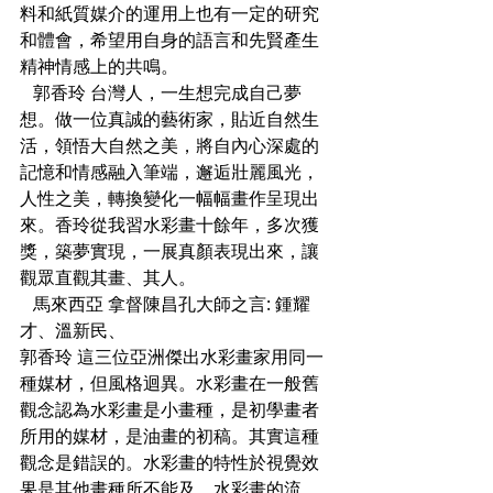
料和紙質媒介的運用上也有一定的研究
和體會，希望用自身的語言和先賢產生
精神情感上的共鳴。
   郭香玲 台灣人，一生想完成自己夢
想。做一位真誠的藝術家，貼近自然生
活，領悟大自然之美，將自內心深處的
記憶和情感融入筆端，邂逅壯麗風光，
人性之美，轉換變化一幅幅畫作呈現出
來。香玲從我習水彩畫十餘年，多次獲
獎，築夢實現，一展真顏表現出來，讓
觀眾直觀其畫、其人。
   馬來西亞 拿督陳昌孔大師之言: 鍾耀
才、溫新民、
郭香玲 這三位亞洲傑出水彩畫家用同一
種媒材，但風格迴異。水彩畫在一般舊
觀念認為水彩畫是小畫種，是初學畫者
所用的媒材，是油畫的初稿。其實這種
觀念是錯誤的。水彩畫的特性於視覺效
果是其他畫種所不能及，水彩畫的流