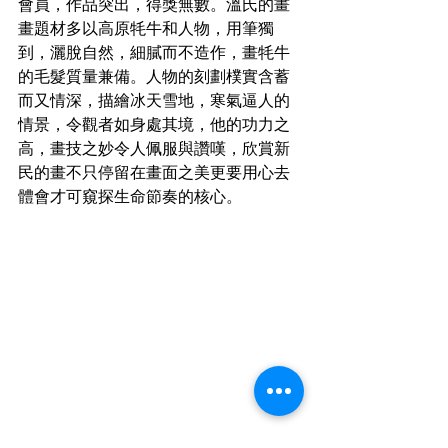
會員，作品突出，得獎無數。溫氏的畫
畫題材多以高原牦牛和人物，用筆獨
到，灑脫自然，細膩而不造作，畫牦牛
的毛髮質量兼備。人物的刻劃樸實含蓄
而又情深，描繪冰天雪地，寒氣逼人的
情景，令觀者如身處其境，他的功力之
高，畫技之妙令人佩服與讚嘆，欣賞新
民的畫不只停留在畫面之美更要用心去
體會才可窺探生命節奏的核心。