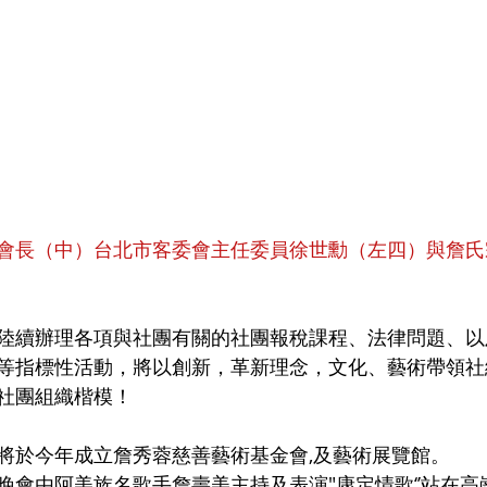
會長（中）台北市客委會主任委員徐世勳（左四）與詹氏
陸續辦理各項與社團有關的社團報稅課程、法律問題、以
等指標性活動，將以創新，革新理念，文化、藝術帶領社
社團組織楷模！
將於今年成立詹秀蓉慈善藝術基金會,及藝術展覽館。
晚會由阿美族名歌手詹壽美主持及表演"康定情歌‘’站在高