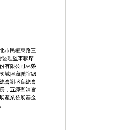
台北市民權東路三
會暨理監事聯席
份有限公司林榮
國城隍廟聯誼總
總會劉盛良總會
長，五經聖清宮
展產業發展基金
。