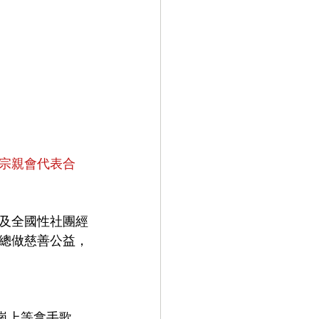
宗親會代表合
及全國性社團經
總做慈善公益，
崗上等拿手歌