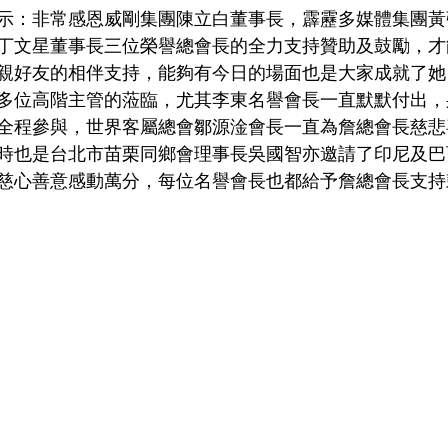
示：非常感恩威剛集團陳立白董事長，霹靂多媒體集團黃
丁文星董事長三位榮譽總會長的全力支持贊助及鼓勵，才
親好友的相伴支持，能夠有今日的場面也是大家成就了她
多位高階主管的蒞臨，尤其李東名譽會長一直默默付出，
全程參與，世界客屬總會鄒源淦會長一直為詹總會長慈悲
時也是台北市苗栗同鄉會理事長吳國智亦邀請了印尼及巴
慈心善意感動萬分，每位名譽會長也都給予詹總會長支持