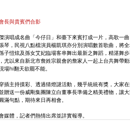
會長與貴賓們合影
傑演唱成名曲「今仔日」和臺下來賓打成一片，高歌一曲
張琴，民視八點檔演員楊凱琪亦分別演唱數首歌曲，將全
孫子愷炫及孫女艾妃臨場客串舞出最新之舞蹈，精湛舞步
，尤以來自新北市詹姓宗親會的詹家人一起上台共舞帶動
現場hi翻天欲罷不能。
穿插主持摸彩、透過猜燈謎活動，幾乎統統有獎，大家在
並贈送一份威剛集團陳立白董事長準備之精美禮物，讓大
圓滿句點，期待來日再相會。
會媒體，記者們熱情出席並詳實報導。