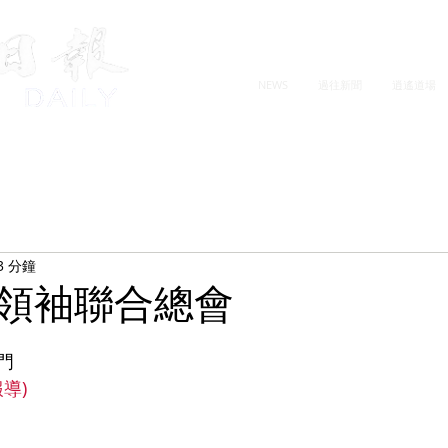
NEWS
過往新聞
逍遙道場
3 分鐘
領袖聯合總會
門
報導)