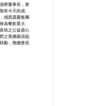
強華董事長，東
能有今天的成
，感恩霹靂集團
身為餐飲業大
喜捨之公益盡心
西之黃總裁蒞臨
鼓勵，詹總會長