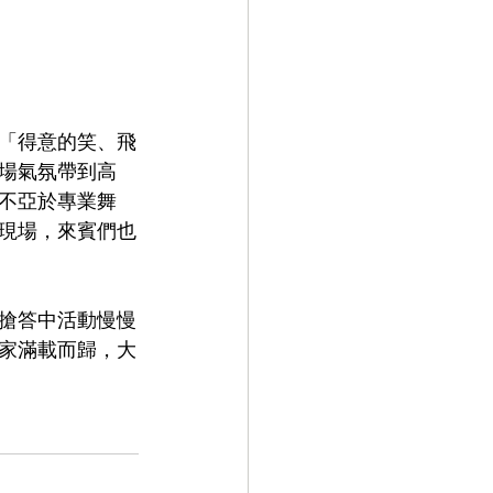
「得意的笑、飛
場氣氛帶到高
不亞於專業舞
現場，來賓們也
搶答中活動慢慢
家滿載而歸，大