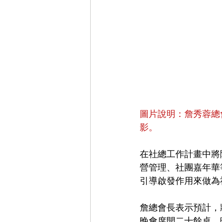
圖片說明：詹秀蓉總
影。
在社總工作計畫中將
營管理、社團嘉年華
引導啟發作用來做為
詹總會長表示預計，
晚會席開二十餘桌，