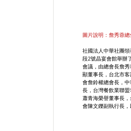
圖片說明：詹秀蓉總
社國法人中華社團領袖
段2號晶宴會館舉辦
會議，由總會長詹秀
顯董事長，台北市客
會詹鈴權總會長，中
長，台灣餐飲業聯盟
蕭青海榮譽董事長，
會陳文鑠副執行長，