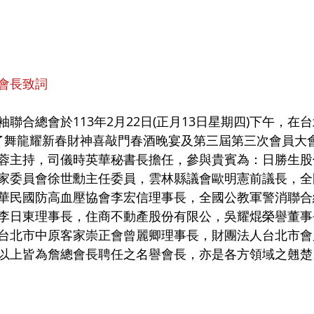
會長致詞
聯合總會於113年2月22日(正月13日星期四)下午，在
了舞龍耀新春財神喜敲門春酒晚宴及第三屆第三次會員大
蓉主持，司儀時英華秘書長擔任，參與貴賓為：日勝生股
家委員會徐世勳主任委員，雲林縣議會歐明憲前議長，全
華民國防高血壓協會李宏信理事長，全國公教軍警消聯合
李日東理事長，住商不動產股份有限公，吳耀焜榮譽董事
台北市中原客家崇正會曾麗卿理事長，財團法人台北市會
以上皆為詹總會長聘任之名譽會長，亦是各方領域之翹楚