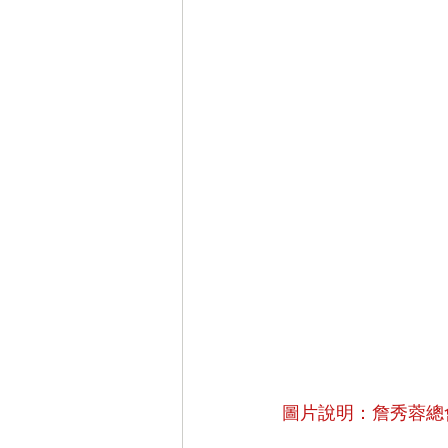
圖片說明：詹秀蓉總