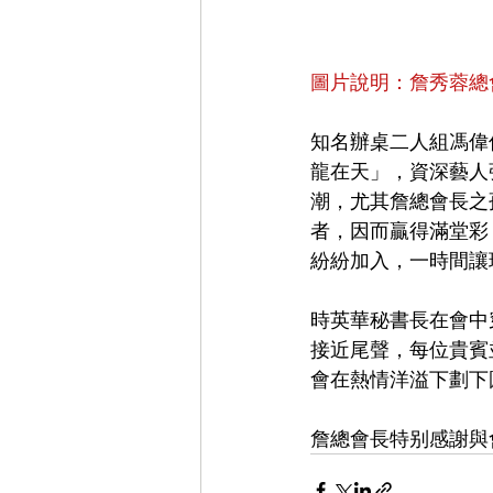
圖片說明：詹秀蓉總
知名辦桌二人組馮偉
龍在天」，資深藝人
潮，尤其詹總會長之
者，因而贏得滿堂彩
紛紛加入，一時間讓
時英華秘書長在會中
接近尾聲，每位貴賓
會在熱情洋溢下劃下
詹總會長特别感謝與