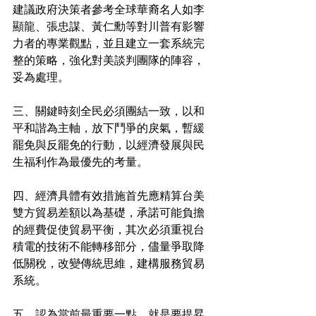
建議政府決策者參考全球華裔名人如李
顯龍、張忠謀、黃仁勳等對川普有影響
力者的專業觀點，並且建立一套系統完
整的策略，強化對美談判團隊的陣容，
妥為處理。
三、關鍵時刻全民必須團結一致，以和
平和諧為主軸，放下鬥爭的戾氣，暫緩
罷免與反罷免的行動，以經濟發展與民
生福利作為最優先的考量。
四、經濟具體有效措施首先應精算台美
雙方貿易差額以為基礎，承諾可能負擔
的經費促使貿易平衡，其次必須重視台
積電的技術不能轉移部分，儘量爭取降
低關稅，改變傳統思維，建構服務貿易
系統。
五、認為當前最重要一點，就是要提昇