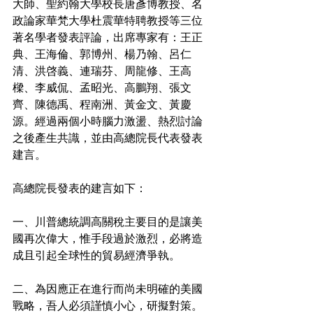
大師、聖約翰大學校長唐彥博教授、名
政論家華梵大學杜震華特聘教授等三位
著名學者發表評論，出席專家有：王正
典、王海倫、郭博州、楊乃翰、呂仁
清、洪啓義、連瑞芬、周龍修、王高
樑、李威侃、孟昭光、高鵬翔、張文
齊、陳德禹、程南洲、黃金文、黃慶
源。經過兩個小時腦力激盪、熱烈討論
之後產生共識，並由高總院長代表發表
建言。
高總院長發表的建言如下：
一、川普總統調高關稅主要目的是讓美
國再次偉大，惟手段過於激烈，必將造
成且引起全球性的貿易經濟爭執。
二、為因應正在進行而尚未明確的美國
戰略，吾人必須謹慎小心，研擬對策。