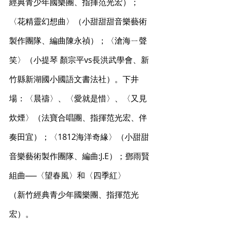
經典青少年國樂團、指揮范光宏）；
〈花精靈幻想曲〉（小甜甜甜音樂藝術
製作團隊、編曲陳永禎）；〈滄海ㄧ聲
笑〉（小提琴 顏宗平vs長洪武學會、新
竹縣新湖國小國語文書法社）。下井
場：〈晨禱〉、〈愛就是惜〉、〈又見
炊煙〉（法寶合唱團、指揮范光宏、伴
奏田宜）；〈1812海洋奇緣〉（小甜甜
音樂藝術製作團隊、編曲:J.E）；鄧雨賢
組曲──〈望春風〉和〈四季紅〉
（新竹經典青少年國樂團、指揮范光
宏）。